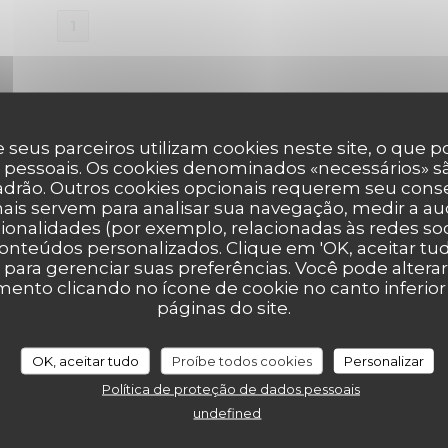
1
 seus parceiros utilizam cookies neste site, o que 
 pessoais. Os cookies denominados «necessários» sã
padrão. Outros cookies opcionais requerem seu cons
ais servem para analisar sua navegação, medir a aud
ionalidades (por exemplo, relacionadas às redes soci
onteúdos personalizados. Clique em 'OK, aceitar tudo
' para gerenciar suas preferências. Você pode altera
nto clicando no ícone de cookie no canto inferio
páginas do site.
OK, aceitar tudo
Proíbe todos cookies
Personalizar
Política de proteção de dados pessoais
undefined