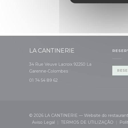
LA CANTINERIE
RESER
34 Rue Veuve Lacroix 92250 La
((abre numa nova janela))
RESE
Garenne-Colombes
01 74 54 89 62
© 2026 LA CANTINERIE — Website do restaurant
Aviso Legal
TERMOS DE UTILIZAÇÃO
Polí
((abre numa nova janela))
((abre numa nova ja