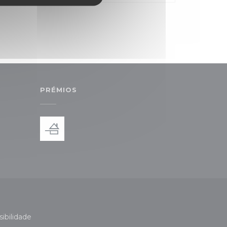
PRÉMIOS
ova janela))
ibilidade
a janela))
((abre numa nova janela))