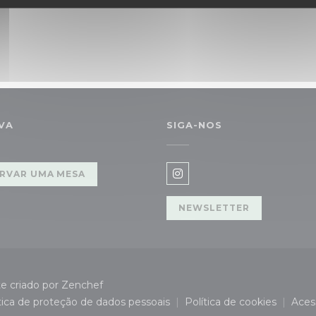
VA
SIGA-NOS
RVAR UMA MESA
Instagram ((abre numa n
NEWSLETTER
((abre numa nova janela))
e criado por
Zenchef
tica de proteção de dados pessoais
Política de cookies
Acess
nela))
((abre numa nova janela))
((abre numa nov