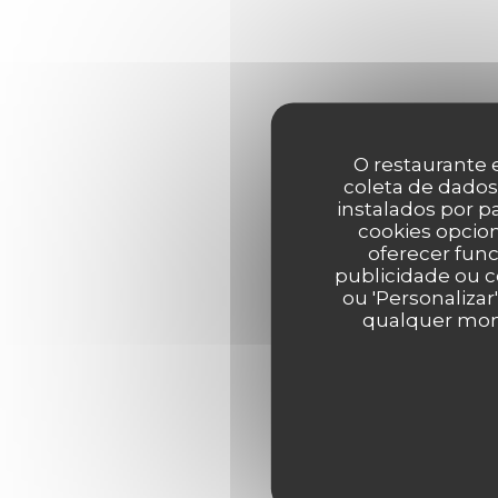
O restaurante e
coleta de dados
instalados por 
cookies opcion
oferecer func
publicidade ou c
ou 'Personalizar
qualquer mome