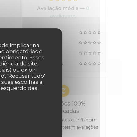
Avaliação média —
0
avaliações
Apoio
Atmosfera
pode implicar na
o obrigatórios e
Menus
entimento. Esses
iência do site,
Qualidade/Preço
ais) ou exibir
', 'Recusar tudo'
r suas escolhas a
r esquerdo das
Avaliações 100%
certificadas
Apenas os clientes que fizeram
reservas submeteram avaliações