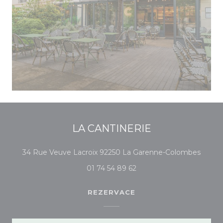
LA CANTINERIE
((otev
34 Rue Veuve Lacroix 92250 La Garenne-Colombes
01 74 54 89 62
REZERVACE