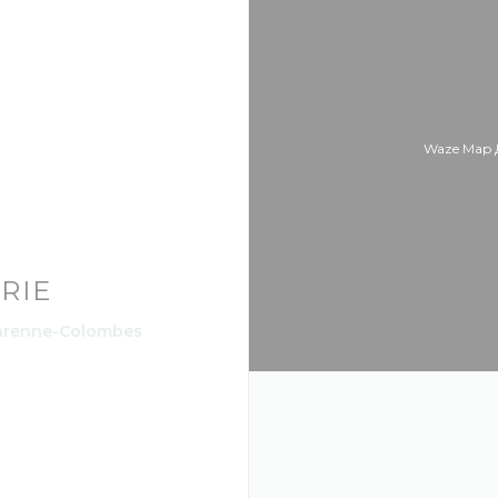
Waze Map 
RIE
((открывается в новом окне))
Garenne-Colombes