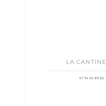
LA CANTINE
34 Rue Veuve Lacroix 92250 La 
01 74 54 89 62