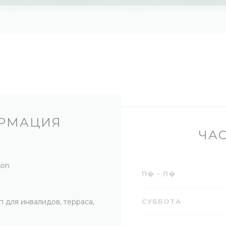
РМАЦИЯ
ЧА
son
П�
-
П�
 для инвалидов, терраса,
СУББОТА