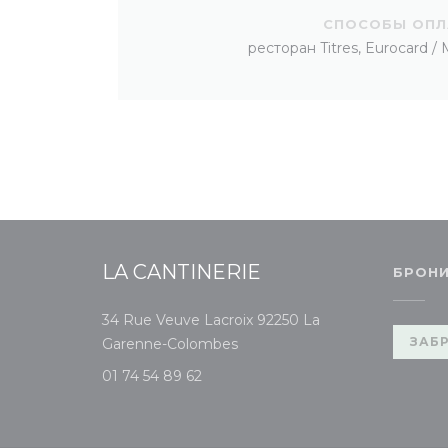
СПОСОБЫ ОП
ресторан Titres, Eurocard / 
LA CANTINERIE
БРОН
34 Rue Veuve Lacroix 92250 La
((открывается в новом окне))
ЗАБ
Garenne-Colombes
01 74 54 89 62