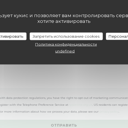
Вы хотите связаться с нами?
Заполните форму ниже!
льзует кукис и позволяет вам контролировать сер
хотите активировать
активировать
Запретить использование cookies
Персонал
Политика конфиденциальности
undefined
with data protection regulations, you have the right to opt out of marketing communicat
egister with the Telephone Preference Service at
tpsonline.org.uk
. US residents can registe
 For more information about how we process your data, please see our
privacy policy
.