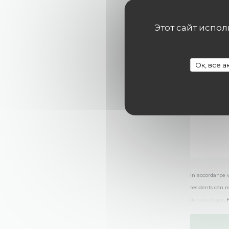
Этот сайт испо
Ок, все 
In accordance 
residents can r
donotcall.gov
.