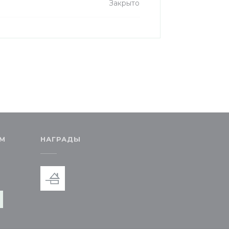
Закрыто
АМ
НАГРАДЫ
я в новом окне))