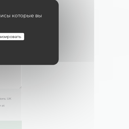
висы которые вы
изировать
ions. UK
r at