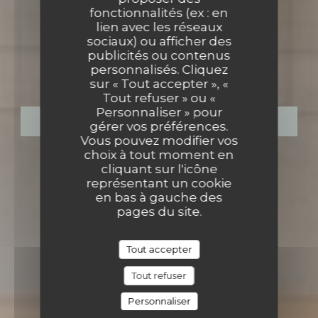
fonctionnalités (ex : en
lien avec les réseaux
sociaux) ou afficher des
BISTROT-CANTINE & BAR
•
publicités ou contenus
LA CANTINERIE
personnalisés. Cliquez
sur « Tout accepter », «
Tout refuser » ou «
Personnaliser » pour
RÉSERVER
gérer vos préférences.
Vous pouvez modifier vos
choix à tout moment en
cliquant sur l'icône
représentant un cookie
en bas à gauche des
pages du site.
Tout accepter
Tout refuser
Personnaliser